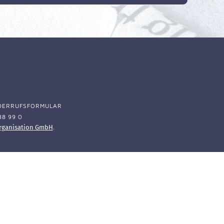
DERRUFSFORMULAR
88 99 0
rganisation GmbH
.