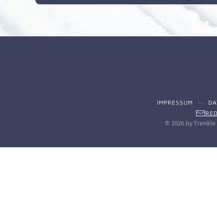
IMPRESSUM
DA
RED
©
2026
by Trenkle 