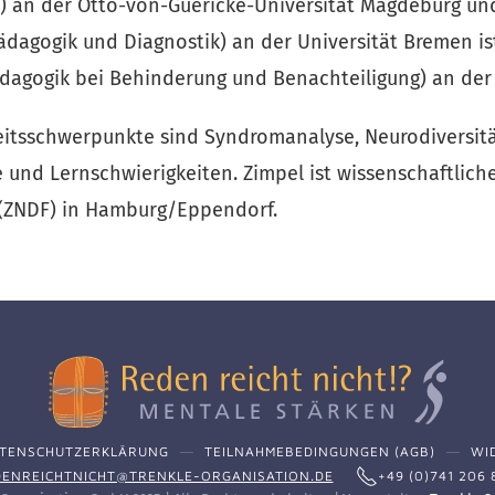
) an der Otto-von-Guericke-Universität Magdeburg und
dagogik und Diagnostik) an der Universität Bremen ist 
dagogik bei Behinderung und Benachteiligung) an der
eitsschwerpunkte sind Syndromanalyse, Neurodiversitä
 und Lernschwierigkeiten. Zimpel ist wissenschaftliche
 (ZNDF) in Hamburg/Eppendorf.
TENSCHUTZERKLÄRUNG
TEILNAHMEBEDINGUNGEN (AGB)
WI
ENREICHTNICHT@TRENKLE-ORGANISATION.DE
+49 (0)741 206 